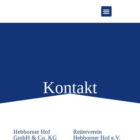
Hebborner Hof
Bergisch Classics
Kontakt
Hebborner Hof
Reiterverein
GmbH & Co. KG
Hebborner Hof e.V.